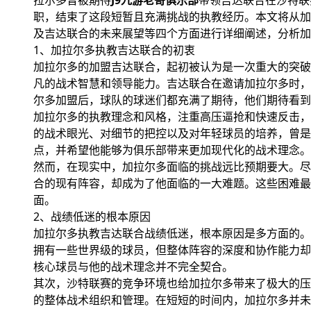
拉尔多曾被期待
J9九游老哥俱乐部
带领吉达联合在沙特联
职，结束了这段短暂且充满挑战的执教经历。本文将从加
及吉达联合的未来展望等四个方面进行详细阐述，分析加
1、加拉尔多执教吉达联合的初衷
加拉尔多的加盟吉达联合，起初被认为是一次重大的突破
凡的战术智慧和领导能力。吉达联合在邀请加拉尔多时，
尔多加盟后，球队的球迷们都充满了期待，他们期待看到
加拉尔多的执教理念和风格，注重高压逼抢和快速反击，
的战术眼光、对细节的把控以及对年轻球员的培养，曾是
点，并希望他能够为俱乐部带来更加现代化的战术理念。
然而，在现实中，加拉尔多面临的挑战远比预期要大。尽
合的现有阵容，却成为了他面临的一大难题。这些困难最
面。
2、战绩低迷的根本原因
加拉尔多执教吉达联合战绩低迷，根本原因是多方面的。
拥有一些世界级的球员，但整体阵容的深度和协作能力却
核心球员与他的战术理念并不完全契合。
其次，沙特联赛的竞争环境也给加拉尔多带来了极大的压
的整体战术组织和管理。在短短的时间内，加拉尔多并未