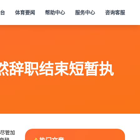
台
体育要闻
帮助中心
服务中心
咨询客服
然辞职结束短暂执
尽管加