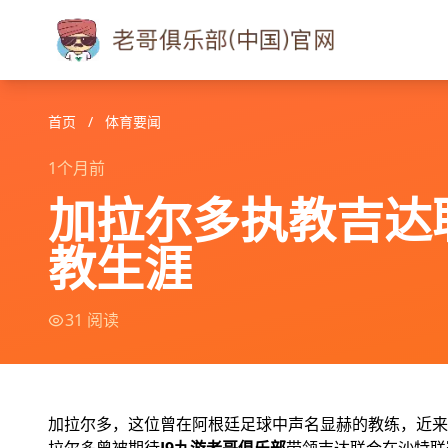
首页
/
体育要闻
1个月前
加拉尔多执教吉达
教生涯
31 阅读
加拉尔多，这位曾在阿根廷足球中声名显赫的教练，近来