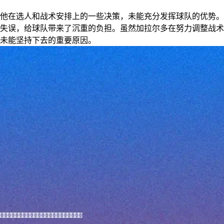
他在选人和战术安排上的一些决策，未能充分发挥球队的优势。
失误，给球队带来了沉重的负担。虽然加拉尔多在努力调整战术
未能坚持下去的重要原因。