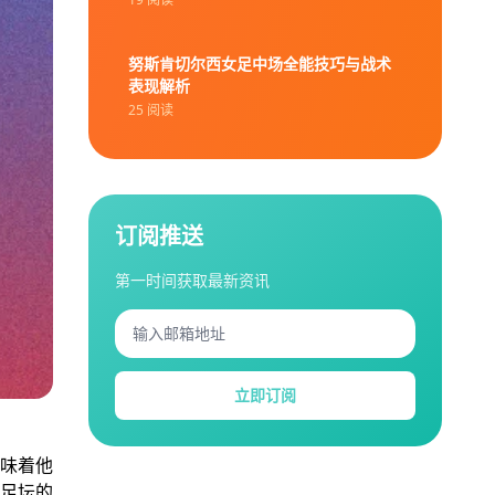
努斯肯切尔西女足中场全能技巧与战术
表现解析
25 阅读
订阅推送
第一时间获取最新资讯
立即订阅
味着他
足坛的