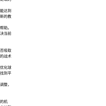
能达到
新的教
帮助。
决当前
否吸取
的战术
优化球
找到平
调整，
的机