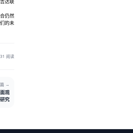
吉达联
合仍然
们的未
31 阅读
篇 →
面观
研究