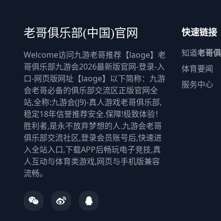
快速链接
老哥俱乐部(中国)官网
知道
老哥俱
Welcome访问九游老哥推荐【laoge】老
哥俱乐部九游会2026最新版官网-登录-入
体育要闻
口-网页版网址【laoge】以下简称：九游
服务中心
会老哥必备的俱乐部交流区正版官网全
站,全称:九游会(J9)-真人游戏老哥俱乐部,
稳定18年信誉推荐安全.保障!极致体验！
胜利者,是永不放弃梦想的人.九游会老哥
俱乐部交流社区,登录会员账号后,快速进
入全站入口,下载APP后畅玩电子竞技,真
人互动与体育类游戏,网页与手机版兼容
流畅。