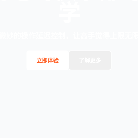
学
微妙的操作延迟控制，让高手觉得上限无
立即体验
了解更多