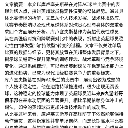
文章摘要：本文以库卢塞夫斯基在对阵AC米兰比赛中的表
现为切入点，探讨英超球员稳定性演变的整体趋势。通过具
体比赛情境的拆解，文章从个人技术发挥、战术环境适应、
联赛节奏影响以及现代足球体系对球员心理与身体的双重要
求四个方面展开分析。库卢塞夫斯基作为英超代表性球员，
其在高强度对抗和跨联赛对比中的表现，折射出英超球员稳
定性由“爆发型”向“持续型”转变的过程。文章不仅关注单场
比赛的数据与细节，更将其放置在英超整体发展背景之下，
揭示球员稳定性提升背后的训练理念、战术革新与竞争环境
变化。通过系统梳理，可以看出英超球员在稳定输出能力上
的进化趋势，已成为现代顶级联赛竞争力的重要标志。
库卢塞夫斯基在对阵AC米兰的比赛中，展现出较为成熟的
个人技术稳定性。他在边路持球推进时，很少出现无谓丢
球，这种稳定的控球能力体现了英超球员近年来
J9九游老哥
俱乐部
在基本功层面的显著提升。相比早期依赖身体冲击的
踢法，如今的英超球员更加注重技术动作的成功率。
从比赛过程来看，库卢塞夫斯基在高压防守下依然能够保持
动作连贯，这种稳定性并非单场偶然，而是长期高水平比赛
积累的结果。英超联赛密集的赛程与高强度对抗，使球员必