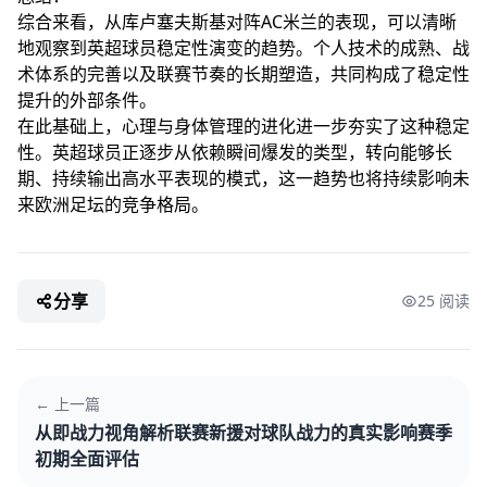
综合来看，从库卢塞夫斯基对阵AC米兰的表现，可以清晰
地观察到英超球员稳定性演变的趋势。个人技术的成熟、战
术体系的完善以及联赛节奏的长期塑造，共同构成了稳定性
提升的外部条件。
在此基础上，心理与身体管理的进化进一步夯实了这种稳定
性。英超球员正逐步从依赖瞬间爆发的类型，转向能够长
期、持续输出高水平表现的模式，这一趋势也将持续影响未
来欧洲足坛的竞争格局。
分享
25 阅读
← 上一篇
从即战力视角解析联赛新援对球队战力的真实影响赛季
初期全面评估