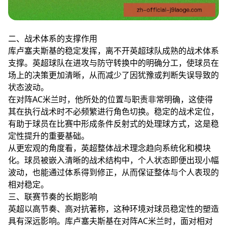
二、战术体系的支撑作用
库卢塞夫斯基的稳定发挥，离不开英超球队成熟的战术体系
支撑。英超球队在进攻与防守转换中的明确分工，使球员在
场上的决策更加清晰，从而减少了因犹豫或判断失误导致的
状态波动。
在对阵AC米兰时，他所处的位置与职责非常明确，这使得
其在执行战术时不必频繁进行角色切换。稳定的战术定位，
有助于球员在比赛中形成条件反射式的处理球方式，这是稳
定性提升的重要基础。
从更宏观的角度看，英超整体战术理念趋向系统化和模块
化。球员被嵌入清晰的战术结构中，个人状态即便出现小幅
波动，也能通过体系得到修正，从而保证整体与个人表现的
相对稳定。
三、联赛节奏的长期影响
英超以高节奏、高对抗著称，这种环境对球员稳定性的塑造
具有深远影响。库卢塞夫斯基在对阵AC米兰时，面对相对