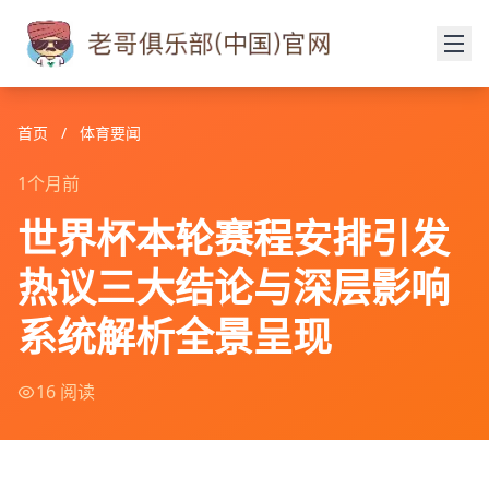
首页
/
体育要闻
1个月前
世界杯本轮赛程安排引发
热议三大结论与深层影响
系统解析全景呈现
16 阅读