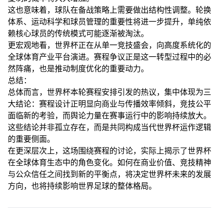
这也意味着，球队在备战策略上需要做出结构性调整。轮换
体系、运动科学和球员管理的重要性将进一步提升，单纯依
赖核心球员的传统模式可能逐渐被淘汰。
更宏观地看，世界杯正在从单一竞技盛会，向高度系统化的
全球体育产业平台演进。赛程争议正是这一转型过程中的必
然阵痛，也是推动制度优化的重要动力。
总结：
总体而言，世界杯本轮赛程安排引发的热议，集中体现为三
大结论：赛程设计正明显向商业与传播效率倾斜，竞技公平
面临新的考验，而舆论力量在赛事运行中的影响持续放大。
这些结论并非孤立存在，而是共同构成当代世界杯运作逻辑
的重要侧面。
在更深层次上，这场围绕赛程的讨论，实际上揭示了世界杯
在全球体育生态中的角色变化。如何在商业价值、竞技精神
与公众信任之间找到新的平衡点，将决定世界杯未来的发展
方向，也将持续影响世界足球的整体格局。