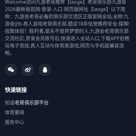
Welcome访问九游老哥推荐【laoge】老哥俱乐部九游会
2026最新版官网-登录-入口-网页版网址【laoge】以下简
称：九游会老哥必备的俱乐部交流区正版官网全站,全称:九
游会(J9)-真人游戏老哥俱乐部,稳定18年信誉推荐安全.保障!
极致体验！胜利者,是永不放弃梦想的人.九游会老哥俱乐部
交流社区,登录会员账号后,快速进入全站入口,下载APP后畅
玩电子竞技,真人互动与体育类游戏,网页与手机版兼容流
畅。
快速链接
知道
老哥俱乐部平台
体育要闻
服务中心