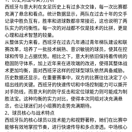
西班牙与意大利在女足历史上有过多次交锋，每一次比赛都
充满了悬念和看点。统计数据显示，两队在过去十年的交手
记录中胜负互有，胜率和进球数都非常接近，这也说明了两
队实力的均衡性。每一次的对战都不仅是技术的比拼，更是
心理和战术智慧的较量。
从整体实力来看，西班牙在过去几年通过青年梯队建设和联
赛改革，培养了一批技术娴熟、意识敏锐的球员，使其在控
球和传导上占据优势。相比之下，意大利依旧保持着传统的
稳固防守体系，加上近年来在进攻端的改进，使得其整体战
术更加均衡，面对西班牙这样的控球型球队依然具备威胁。
历史数据还显示，在重要赛事中，双方的比赛往往决定了小
组出线的关键。西班牙的快速传切和中场控制能力可以撕开
对手防线，而意大利的防守反击和定位球能力则可能成为制
胜法宝。这种均衡的实力对比，使得本次同组对决充满悬
念，也让球迷们对小组赛的走势充满期待。
2、球员核心与战术特点
西班牙队的核心球员以技术能力和视野著称，她们在比赛中
能够有效地掌控节奏，进行快速传导和多点渗透。中场核心