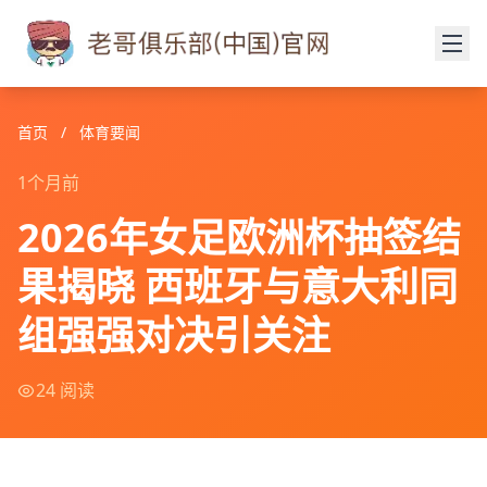
首页
/
体育要闻
1个月前
2026年女足欧洲杯抽签结
果揭晓 西班牙与意大利同
组强强对决引关注
24 阅读