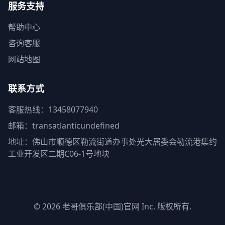
服务支持
帮助中心
咨询客服
网站地图
联系方式
客服热线：13458077940
邮箱：transatlanticundefined
地址：佛山市顺德区勒流街道办事处光大居委会勒流港集约
工业开发区二期C06-1号地块
© 2026
老哥俱乐部(中国)官网
Inc. 版权所有.