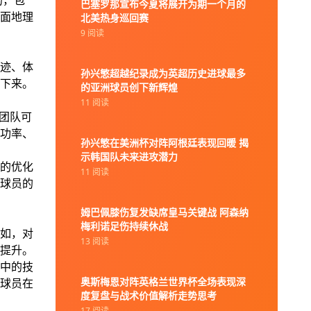
的，包
巴塞罗那宣布今夏将展开为期一个月的
面地理
北美热身巡回赛
9 阅读
迹、体
孙兴慜超越纪录成为英超历史进球最多
下来。
的亚洲球员创下新辉煌
11 阅读
团队可
功率、
孙兴慜在美洲杯对阵阿根廷表现回暖 揭
示韩国队未来进攻潜力
的优化
11 阅读
球员的
姆巴佩膝伤复发缺席皇马关键战 阿森纳
梅利诺足伤持续休战
如，对
13 阅读
提升。
中的技
奥斯梅恩对阵英格兰世界杯全场表现深
球员在
度复盘与战术价值解析走势思考
17 阅读