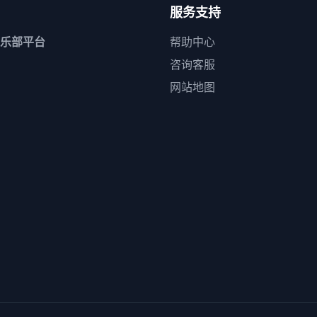
服务支持
乐部平台
帮助中心
咨询客服
网站地图