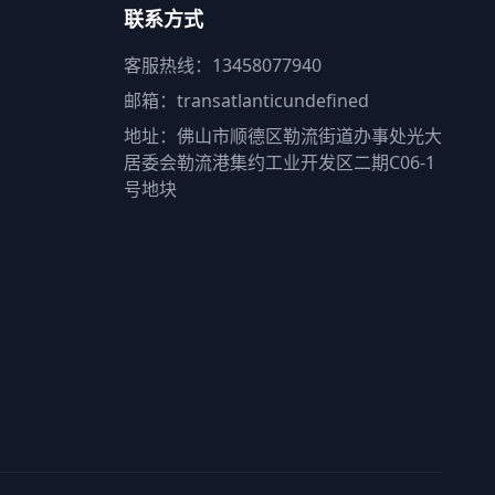
联系方式
客服热线：13458077940
邮箱：transatlanticundefined
地址：佛山市顺德区勒流街道办事处光大
居委会勒流港集约工业开发区二期C06-1
号地块