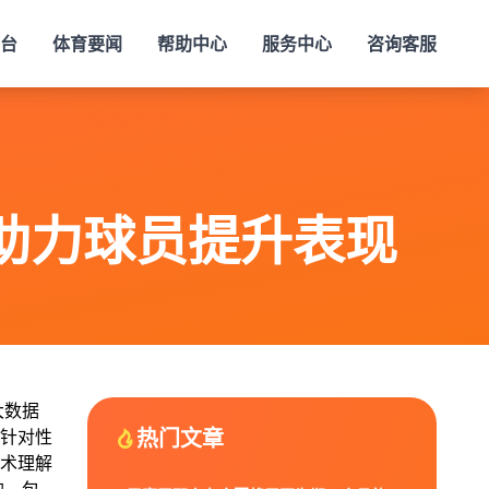
台
体育要闻
帮助中心
服务中心
咨询客服
案助力球员提升表现
大数据
热门文章
针对性
术理解