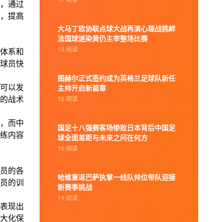
，通过
，提高
大马丁欧协联点球大战再演心理战挑衅
法国球迷染黄仍主宰整场比赛
18 阅读
体系和
球员快
图赫尔正式签约成为英格兰足球队新任
可以发
主帅开启新篇章
的战术
16 阅读
，而中
国足十八强赛客场惨败日本背后中国足
练内容
球全面差距与未来之问在何方
16 阅读
员的各
哈维重返巴萨执掌一线队帅位带队迎接
员的训
新赛季挑战
19 阅读
表现出
大化保