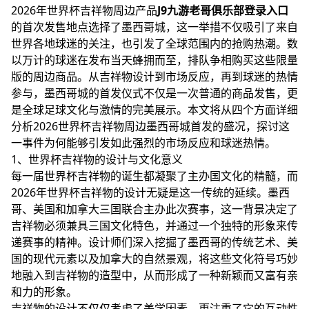
2026年世界杯吉祥物周边产品
J9九游老哥俱乐部登录入口
的首次发售地点选择了墨西哥城，这一举措不仅吸引了来自
世界各地球迷的关注，也引发了全球范围内的抢购热潮。数
以万计的球迷在发布当天蜂拥而至，排队争相购买这些限量
版的周边商品。从吉祥物设计到市场反应，再到球迷的热情
参与，墨西哥城的首发仪式不仅是一次普通的商品发售，更
是全球足球文化与激情的完美展示。本文将从四个方面详细
分析2026世界杯吉祥物周边墨西哥城首发的盛况，探讨这
一事件为何能够引发如此强烈的市场反应和球迷热情。
1、世界杯吉祥物的设计与文化意义
每一届世界杯吉祥物的诞生都凝聚了主办国文化的精髓，而
2026年世界杯吉祥物的设计无疑是这一传统的延续。墨西
哥、美国和加拿大三国联合主办此次赛事，这一背景决定了
吉祥物必须兼具三国文化特色，并通过一个独特的形象来传
递赛事的精神。设计师们深入挖掘了墨西哥的传统艺术、美
国的现代元素以及加拿大的自然景观，将这些文化符号巧妙
地融入到吉祥物的造型中，从而形成了一种新颖而又富有亲
和力的形象。
吉祥物的设计不仅仅考虑了美学因素，更注重了它的互动性