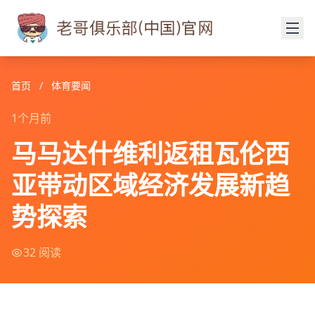
首页
/
体育要闻
1个月前
马马达什维利返租瓦伦西
亚带动区域经济发展新趋
势探索
32 阅读