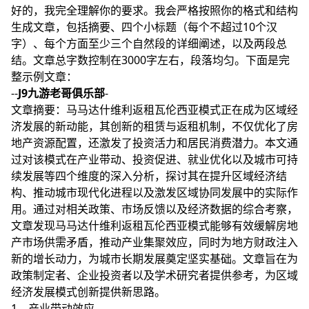
好的，我完全理解你的要求。我会严格按照你的格式和结构
生成文章，包括摘要、四个小标题（每个不超过10个汉
字）、每个方面至少三个自然段的详细阐述，以及两段总
结。文章总字数控制在3000字左右，段落均匀。下面是完
整示例文章：
--
J9九游老哥俱乐部
-
文章摘要：马马达什维利返租瓦伦西亚模式正在成为区域经
济发展的新动能，其创新的租赁与返租机制，不仅优化了房
地产资源配置，还激发了投资活力和居民消费潜力。本文通
过对该模式在产业带动、投资促进、就业优化以及城市可持
续发展等四个维度的深入分析，探讨其在提升区域经济结
构、推动城市现代化进程以及激发区域协同发展中的实际作
用。通过对相关政策、市场反馈以及经济数据的综合考察，
文章发现马马达什维利返租瓦伦西亚模式能够有效缓解房地
产市场供需矛盾，推动产业集聚效应，同时为地方财政注入
新的增长动力，为城市长期发展奠定坚实基础。文章旨在为
政策制定者、企业投资者以及学术研究者提供参考，为区域
经济发展模式创新提供新思路。
1、产业带动效应