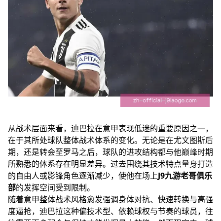
从战术层面来看，迪巴拉在意甲表现低迷的重要原因之一，
在于其所处球队整体战术体系的变化。无论是在尤文图斯后
期，还是转会至罗马之后，球队的进攻结构都与他巅峰时期
所熟悉的体系存在明显差异。过去围绕其技术特点量身打造
的自由人或影锋角色逐渐减少，使他在场上
J9九游老哥俱乐
部
的发挥空间受到限制。
随着意甲整体战术风格愈发强调身体对抗、快速转换与高强
度逼抢，迪巴拉这种偏技术型、依赖球权与节奏的球员，往