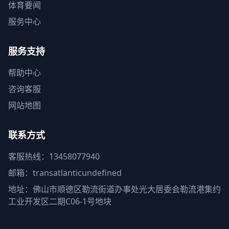
体育要闻
服务中心
服务支持
帮助中心
咨询客服
网站地图
联系方式
客服热线：13458077940
邮箱：transatlanticundefined
地址：佛山市顺德区勒流街道办事处光大居委会勒流港集约
工业开发区二期C06-1号地块