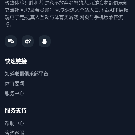
极致体验！胜利者,是永不放弃梦想的人.九游会老哥俱乐部
交流社区,登录会员账号后,快速进入全站入口,下载APP后畅
玩电子竞技,真人互动与体育类游戏,网页与手机版兼容流
畅。
快速链接
知道
老哥俱乐部平台
体育要闻
服务中心
服务支持
帮助中心
咨询客服