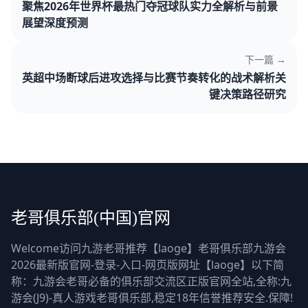
聚焦2026年世界杯最热门夺冠球队实力全解析与前景
展望深度预测
下一篇 →
英超中场断球后进攻选择与比赛节奏转化的战术解析关
键决策路径研究
老哥俱乐部(中国)官网
Welcome访问九游老哥推荐【laoge】老哥俱乐部九游会
2026最新版官网-登录-入口-网页版网址【laoge】以下简
称：九游会老哥必备的俱乐部交流区正版官网全站,全称:九
游会(J9)-真人游戏老哥俱乐部,稳定18年信誉推荐安全.保障!