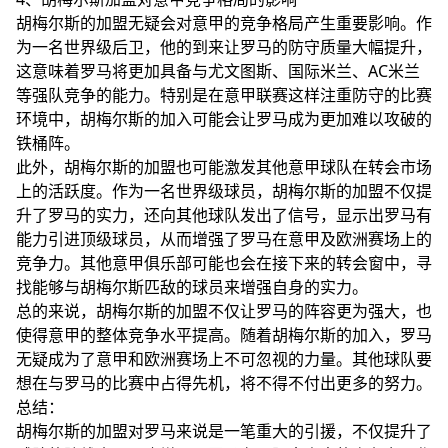
胡梅尔斯的加盟无疑会对意甲的竞争格局产生重要影响。作
为一名世界级后卫，他的到来让罗马的防守质量大幅提升，
这意味着罗马将更加具备与尤文图斯、国际米兰、AC米兰
等强队竞争的能力。特别是在意甲联赛这样注重防守的比赛
环境中，胡梅尔斯的加入可能会让罗马成为更加难以攻破的
铁桶阵。
此外，胡梅尔斯的加盟也可能激发其他意甲球队在转会市场
上的活跃度。作为一名世界级球员，胡梅尔斯的加盟不仅提
升了罗马的实力，还向其他球队发出了信号，显示出罗马有
能力引进顶级球员，从而增强了罗马在意甲及欧洲赛场上的
竞争力。其他意甲俱乐部可能也会在接下来的转会窗中，寻
找能够与胡梅尔斯匹敌的球员来增强自身的实力。
总的来说，胡梅尔斯的加盟不仅让罗马的阵容更为强大，也
使得意甲的整体竞争水平提高。随着胡梅尔斯的加入，罗马
无疑成为了意甲和欧洲赛场上不可忽视的力量。其他球队要
想在与罗马的比赛中占得先机，将不得不付出更多的努力。
总结：
胡梅尔斯的加盟对罗马来说是一笔重大的引援，不仅提升了