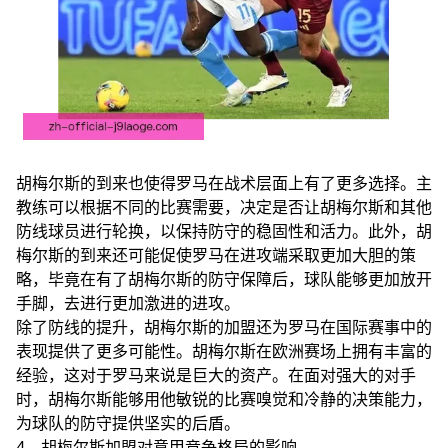
胡梅尔斯的到来也使得罗马在战术层面上有了更多选择。主
教练可以根据不同的比赛需要，决定是否让胡梅尔斯和其他
防线球员进行轮换，以保持防守的稳固性和活力。此外，胡
梅尔斯的到来还可能促使罗马在进攻端采取更加大胆的策
略，毕竟在有了胡梅尔斯的防守保障后，球队能够更加放开
手脚，去进行更加激进的进攻。
除了防线的提升，胡梅尔斯的加盟还为罗马在国际赛事中的
表现提供了更多可能性。胡梅尔斯在欧洲赛场上拥有丰富的
经验，这对于罗马来说是巨大的资产。在面对强大的对手
时，胡梅尔斯能够用他敏锐的比赛嗅觉和冷静的决策能力，
为球队的防守提供坚实的后盾。
4、胡梅尔斯加盟对意甲竞争格局的影响