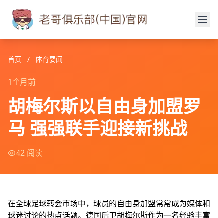
首页
/
体育要闻
1个月前
胡梅尔斯以自由身加盟罗
马 强强联手迎接新挑战
42 阅读
在全球足球转会市场中，球员的自由身加盟常常成为媒体和
球迷讨论的热点话题。德国后卫胡梅尔斯作为一名经验丰富