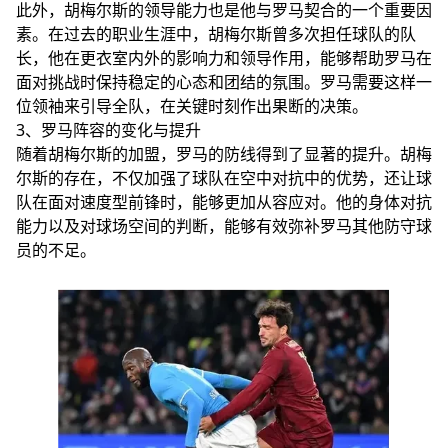
此外，胡梅尔斯的领导能力也是他与罗马契合的一个重要因
素。在过去的职业生涯中，胡梅尔斯曾多次担任球队的队
长，他在更衣室内外的影响力和领导作用，能够帮助罗马在
面对挑战时保持稳定的心态和团结的氛围。罗马需要这样一
位领袖来引导全队，在关键时刻作出果断的决策。
3、罗马阵容的变化与提升
随着胡梅尔斯的加盟，罗马的防线得到了显著的提升。胡梅
尔斯的存在，不仅加强了球队在空中对抗中的优势，还让球
队在面对速度型前锋时，能够更加从容应对。他的身体对抗
能力以及对球场空间的判断，能够有效弥补罗马其他防守球
员的不足。