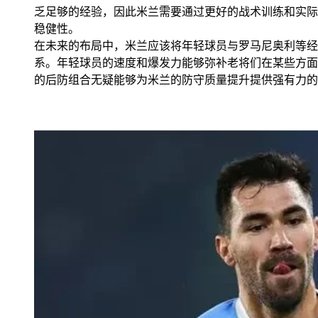
乏足够的经验，因此米兰需要通过更好的战术训练和实际
稳健性。
在未来的布局中，米兰应该将年轻球员与罗马尼奥利等经
系。年轻球员的速度和爆发力能够弥补老将们在某些方面
的后防组合无疑能够为米兰的防守质量提升提供强有力的