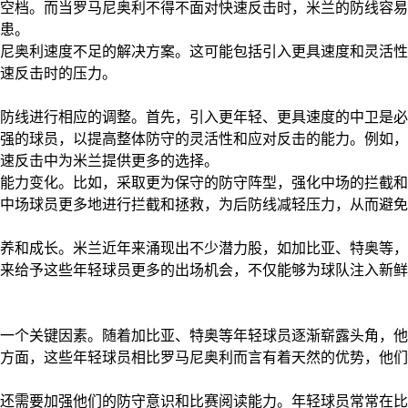
空档。而当罗马尼奥利不得不面对快速反击时，米兰的防线容易
患。
尼奥利速度不足的解决方案。这可能包括引入更具速度和灵活性
速反击时的压力。
防线进行相应的调整。首先，引入更年轻、更具速度的中卫是必
强的球员，以提高整体防守的灵活性和应对反击的能力。例如，
速反击中为米兰提供更多的选择。
能力变化。比如，采取更为保守的防守阵型，强化中场的拦截和
中场球员更多地进行拦截和拯救，为后防线减轻压力，从而避免
养和成长。米兰近年来涌现出不少潜力股，如加比亚、特奥等，
来给予这些年轻球员更多的出场机会，不仅能够为球队注入新鲜
一个关键因素。随着加比亚、特奥等年轻球员逐渐崭露头角，他
方面，这些年轻球员相比罗马尼奥利而言有着天然的优势，他们
还需要加强他们的防守意识和比赛阅读能力。年轻球员常常在比