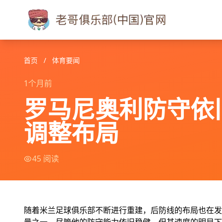
首页
/
体育要闻
1个月前
罗马尼奥利防守依
调整布局
45 阅读
随着米兰足球俱乐部不断进行重建，后防线的布局也在发