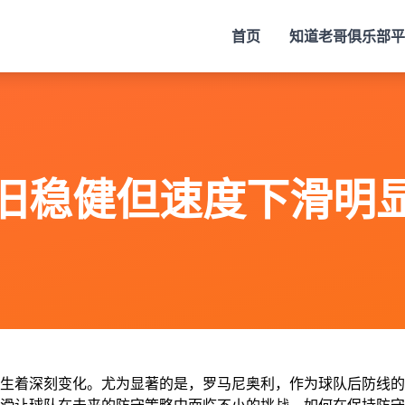
首页
知道
老哥俱乐部平
旧稳健但速度下滑明
生着深刻变化。尤为显著的是，罗马尼奥利，作为球队后防线的