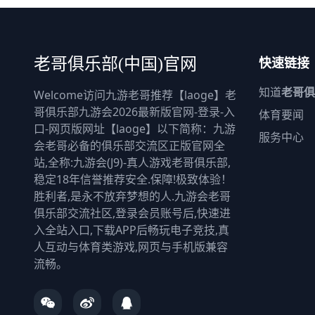
快速链接
老哥俱乐部(中国)官网
知道
老哥俱
Welcome访问九游老哥推荐【laoge】老
哥俱乐部九游会2026最新版官网-登录-入
体育要闻
口-网页版网址【laoge】以下简称：九游
服务中心
会老哥必备的俱乐部交流区正版官网全
站,全称:九游会(J9)-真人游戏老哥俱乐部,
稳定18年信誉推荐安全.保障!极致体验！
胜利者,是永不放弃梦想的人.九游会老哥
俱乐部交流社区,登录会员账号后,快速进
入全站入口,下载APP后畅玩电子竞技,真
人互动与体育类游戏,网页与手机版兼容
流畅。