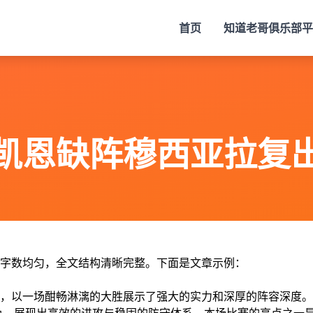
首页
知道
老哥俱乐部平
凯恩缺阵穆西亚拉复
字数均匀，全文结构清晰完整。下面是文章示例：
，以一场酣畅淋漓的大胜展示了强大的实力和深厚的阵容深度。