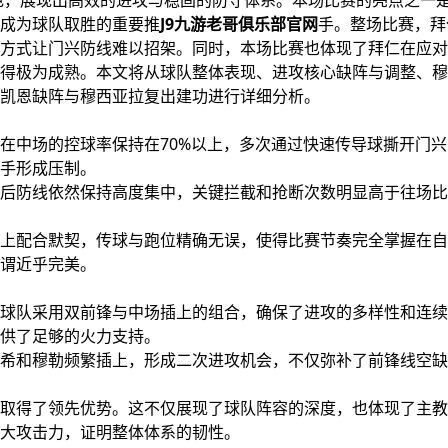
色，展现出高效的进攻与稳固的防守体系。本场比赛的亮点之一
成为球队取胜的重要推
J9九游老哥俱乐部官网
手。整场比赛，拜
方式让门兴防线难以招架。同时，本场比赛也体现了拜仁在应对
得极为成熟。本文将从球队整体表现、进攻核心缺阵与调整、穆
凯恩缺阵与穆西亚拉复出建功进行详细分析。
在中场的控球率保持在70%以上，多次通过快速传导球撕开门兴
手形成压制。
后防线依然保持高度集中，关键拦截和抢断次数明显高于往场比
上配合默契，传球与跑位精确无误，使得比赛节奏完全掌握在自
谓近乎完美。
球队采用双前锋与中场插上的组合，确保了进攻的多样性和连续
供了足够的火力支持。
希和穆勒频繁插上，形成二次进攻机会，不仅弥补了前锋线空缺
取得了领先优势。这不仅展现了球队阵容的深度，也体现了主教
大攻击力，证明整体体系的韧性。