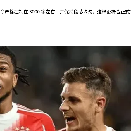
严格控制在 3000 字左右，并保持段落均匀，这样更符合正式