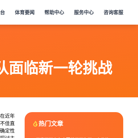
台
体育要闻
帮助中心
服务中心
咨询客服
队面临新一轮挑战
在近年
热门文章
不佳直
确定性