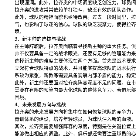
出现漏洞。此外，拉齐奥的中场调度缺乏创造力，球员间
拉齐奥的进攻常常依赖单打独斗，缺乏有效的团队合作。
此外，球队的精神面貌也亟待改善。过去一段时间里，拉
气，也影响了球迷的信心。球队的缺乏凝聚力，使得拉齐
境。
3、新主帅的选拔与挑战
在主帅辞职后，拉齐奥面临着寻找新主帅的重大任务。俱
帅不仅要具备一定的战术眼光，还要有足够的管理能力来
选择新主帅的难度主要体现在两个方面。首先是战术要求
立起符合球队特点的战术，并且能够提高球队的战术执行
系较为紧张，新教练需要具备调解内部矛盾的能力，稳定
此外，新主帅还要面对拉齐奥阵容深度不足的问题。在市
需要在有限的预算内最大化球队的整体竞争力。若俱乐部
困境。
4、未来发展方向与挑战
拉齐奥的未来发展方向将集中在如何恢复球队的竞争力，
青训体系的建设，培养年轻球员，为球队注入新的血液。
其次，拉齐奥需要加强阵容的深度，特别是在关键位置上
能够做出相应的调整。此外，俱乐部还需要注重球员的心