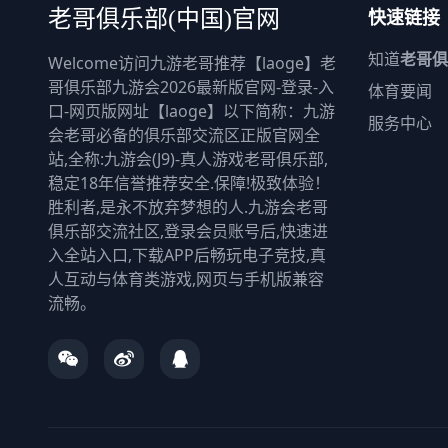
快速链接
老哥俱乐部(中国)官网
知道
老哥俱
Welcome访问九游老哥推荐【laoge】老
哥俱乐部九游会2026最新版官网-登录-入
体育要闻
口-网页版网址【laoge】以下简称：九游
服务中心
会老哥必备的俱乐部交流区正版官网全
站,全称:九游会(J9)-真人游戏老哥俱乐部,
稳定18年信誉推荐安全.保障!极致体验！
胜利者,是永不放弃梦想的人.九游会老哥
俱乐部交流社区,登录会员账号后,快速进
入全站入口,下载APP后畅玩电子竞技,真
人互动与体育类游戏,网页与手机版兼容
流畅。