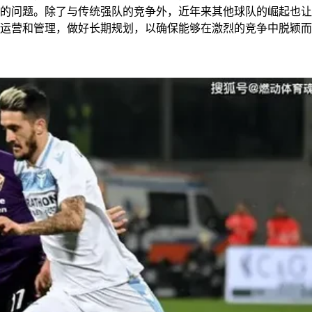
的问题。除了与传统强队的竞争外，近年来其他球队的崛起也让
运营和管理，做好长期规划，以确保能够在激烈的竞争中脱颖而