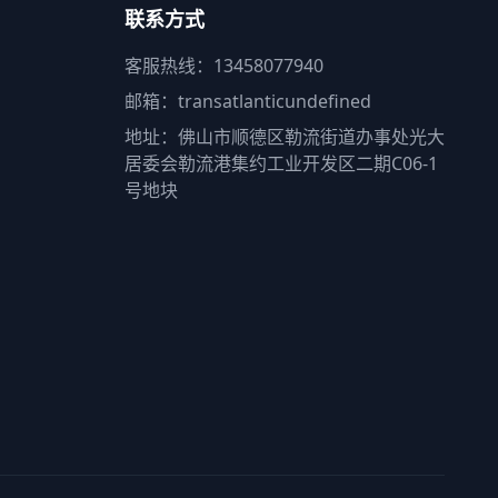
联系方式
客服热线：13458077940
邮箱：transatlanticundefined
地址：佛山市顺德区勒流街道办事处光大
居委会勒流港集约工业开发区二期C06-1
号地块