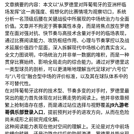
文章摘要的内容：本文以“从罗德里对阵葡萄牙的亚洲杯临
场发挥”这一高强度、假想化的比赛情境为观察切口，系统
分析一名顶级后腰在关键战役中所展现的中场统治力与全面
价值。文章并不拘泥于赛事属性本身，而是将焦点放在罗德
里在面对强对抗、快节奏与高技术含量对手时的临场表现，
通过比赛阅读能力、攻防枢纽作用、心理与节奏掌控以及战
术延展价值四个层面，深入拆解现代中场核心的真实含义。
全文力图说明，中场统治力并非单一数据的堆积，而是一种
贯穿比赛始终、影响全局走向的综合能力。通过对罗德里这
一类型球员的剖析，可以更清晰地理解当代足球对“六号位”
与“八号位”融合型中场的评价标准，以及其在球队体系中的
不可替代性。
在对阵葡萄牙这样的技术型、节奏多变的对手时，罗德里最
突出的能力首先体现在对比赛走势的阅读上。他并非依靠频
繁上抢制造存在感，而是通过站位选择与视野覆盖
J9九游老
哥俱乐部登录入口
，提前预判对手的进攻方向，从而在危险
尚未成形之前就完成化解。
这种阅读能力表现在他对空间的理解上。无论是对方中前场
的横向转移，还是边路内切后的肋部渗透，罗德里总能出现