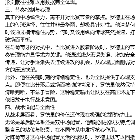
形贡献往往难以用数据完全体现。
三、节奏控制与心理
真正的中场统治力，离不开对比赛节奏的掌控。罗德里在场
上的传球选择，往往并非最华丽，却极具针对性。他清楚何
时该通过横传稳住局势，何时又该用纵向传球突然提速，打
破场面平衡。
在与葡萄牙的对抗中，当比赛进入胶着阶段时，罗德里的节
奏管理能力显得尤为关键。他通过减少无谓失误、增加安全
传递，让对手逐渐失去连续进攻的机会，从心理层面削弱对
方的压迫欲望。
此外，他在关键时刻的情绪稳定性，也为全队提供了心理支
点。即便在比分落后或场面被动的情况下，罗德里依然保持
清晰判断，不急于冒险，这种稳定输出让队友在高压环境下
依旧敢于执行战术意图。
四、战术适配与全面性
从战术层面看，罗德里的价值还体现在极强的适配能力上。
无论是单后腰体系还是双中场配置，他都能根据队友特点调
整自己的站位与职责，在不同体系中发挥核心作用。
对阵葡萄牙这样中场配置灵活的球队时，罗德里既可以回撤