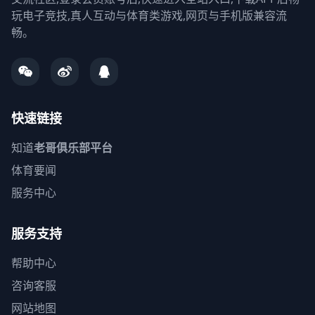
玩电子竞技,真人互动与体育类游戏,网页与手机版兼容流
畅。
快速链接
知道
老哥俱乐部平台
体育要闻
服务中心
服务支持
帮助中心
咨询客服
网站地图