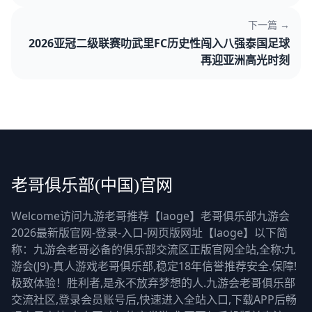
下一篇 →
2026亚冠二级联赛叻武里FC历史性闯入八强泰国足球
再迎亚洲高光时刻
老哥俱乐部(中国)官网
Welcome访问九游老哥推荐【laoge】老哥俱乐部九游会
2026最新版官网-登录-入口-网页版网址【laoge】以下简
称：九游会老哥必备的俱乐部交流区正版官网全站,全称:九
游会(J9)-真人游戏老哥俱乐部,稳定18年信誉推荐安全.保障!
极致体验！胜利者,是永不放弃梦想的人.九游会老哥俱乐部
交流社区,登录会员账号后,快速进入全站入口,下载APP后畅