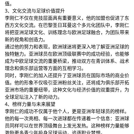
值。
3、文化交流与足球价值提升
李刚仁不仅在竞技层面具有重要意义，他的加盟也促进了东
西方文化交流。在巴黎圣日耳曼这个多元化团队中，李刚仁
将把亚洲足球文化、训练理念与欧洲足球融合，为团队带来
新的视角和创造力。
通过他的努力和表现，欧洲球迷将更深入地了解亚洲足球的
独特魅力。亚洲球员在欧洲顶级联赛中的成功经验，也能够
成为中欧足球交流的重要桥梁，推动双方在青训体系、战术
理念和俱乐部运营等方面的互相学习。
同时，李刚仁的加入还提升了亚洲球员在国际市场的商业价
值。他的形象不仅吸引亚洲粉丝关注，还将成为俱乐部开拓
亚洲市场的重要纽带，这种文化与经济价值的双重提升，为
全球足坛注入了新的动力。
4、榜样力量与未来展望
李刚仁的成功不仅属于他个人，更是亚洲年轻球员的榜样。
他的每一次亮相、每一次进球都在传递着一个信息：亚洲球
员同样可以在世界顶级舞台上发光发热。这种榜样力量能够
激励更多青少年投身足球运动，追逐职业梦想。