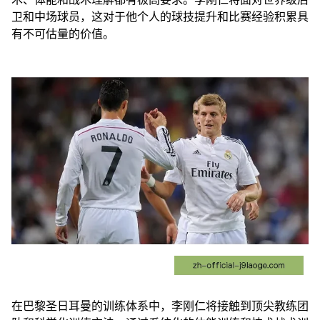
卫和中场球员，这对于他个人的球技提升和比赛经验积累具
有不可估量的价值。
在巴黎圣日耳曼的训练体系中，李刚仁将接触到顶尖教练团