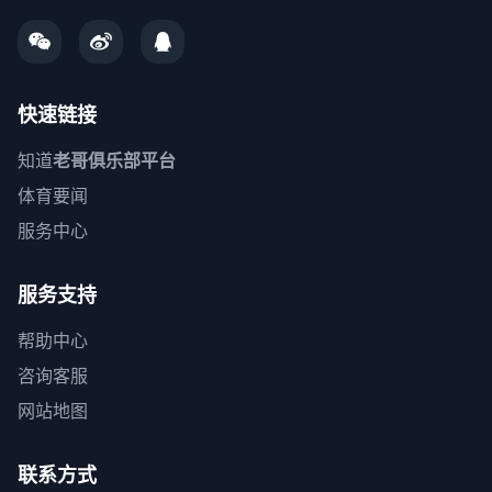
快速链接
知道
老哥俱乐部平台
体育要闻
服务中心
服务支持
帮助中心
咨询客服
网站地图
联系方式