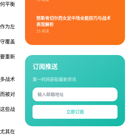
何平衡
努斯肯切尔西女足中场全能技巧与战术
表现解析
作为左
25 阅读
守覆盖
要重新
订阅推送
多战术
第一时间获取最新资讯
而被对
这些战
立即订阅
尤其在