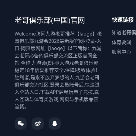
快速链接
老哥俱乐部(中国)官网
知道
老哥俱
Welcome访问九游老哥推荐【laoge】老
哥俱乐部九游会2026最新版官网-登录-入
体育要闻
口-网页版网址【laoge】以下简称：九游
服务中心
会老哥必备的俱乐部交流区正版官网全
站,全称:九游会(J9)-真人游戏老哥俱乐部,
稳定18年信誉推荐安全.保障!极致体验！
胜利者,是永不放弃梦想的人.九游会老哥
俱乐部交流社区,登录会员账号后,快速进
入全站入口,下载APP后畅玩电子竞技,真
人互动与体育类游戏,网页与手机版兼容
流畅。