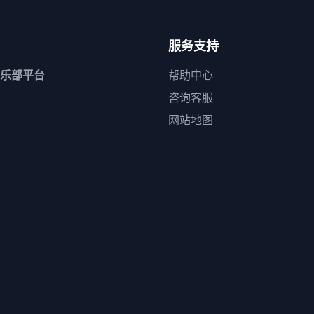
服务支持
乐部平台
帮助中心
咨询客服
网站地图