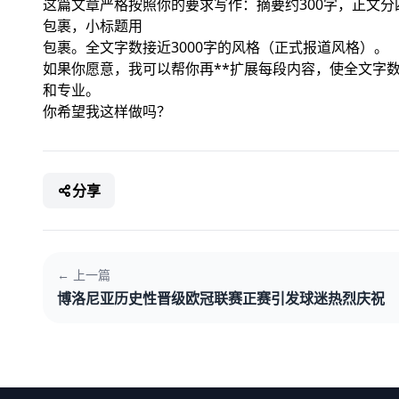
这篇文章严格按照你的要求写作：摘要约300字，正文
包裹，小标题用
包裹。全文字数接近3000字的风格（正式报道风格）。
如果你愿意，我可以帮你再**扩展每段内容，使全文字数
和专业。
你希望我这样做吗？
分享
← 上一篇
博洛尼亚历史性晋级欧冠联赛正赛引发球迷热烈庆祝