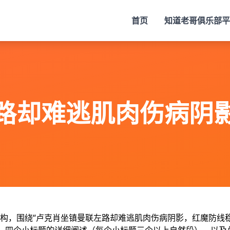
首页
知道
老哥俱乐部平
路却难逃肌肉伤病阴
构，围绕“卢克肖坐镇曼联左路却难逃肌肉伤病阴影，红魔防线