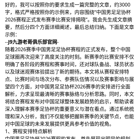
好的，我可以按照你的要求生成一篇完整的文章，约3000
字，格式严格按照你的示例来，内容围绕“中国男足足协杯
2026赛程正式发布赛季比赛安排揭晓”。我会先生成文章摘
要，然后分四个方面详细阐述，最后总结归纳。下面是文章
示例：
--
J9九游老哥俱乐部官网
-
随着2026赛季中国男足足协杯赛程的正式发布，整个中国
足球圈再次迎来了高度关注的时刻。新赛季的比赛安排不仅
明确了各阶段的赛程和赛事时间，还对球队备战、球员状态
以及球迷观赛体验提出了新的期待。本文将从赛程安排特
点、比赛时间与场次分布、参赛队伍情况以及赛事影响与展
望四个方面，对中国男足足协杯2026赛季的安排进行全面
解析，力求呈现最清晰的赛事脉络与分析思路。同时，本文
将结合赛程发布对中国足球整体发展趋势的启示，帮助读者
深入理解本赛季足协杯的重要意义与潜在看点。通过系统梳
理和深入分析，我们不仅能够把握新赛季的关键节点，也能
对中国足球的未来发展提供更具参考价值的视角。
1、赛程安排特点解析
中国男足足协杯2026赛程的发布，首先展现出明显的规划