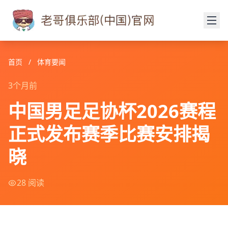
首页
/
体育要闻
3个月前
中国男足足协杯2026赛程
正式发布赛季比赛安排揭
晓
28 阅读