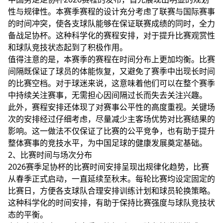
性与规律性。本赛季赛程的设计充分考虑了联赛与国际赛事
的时间冲突，使各支球队能够在保证联赛成绩的同时，全力
备战足协杯。这种科学化的赛程安排，对于提升比赛观赏性
和球队竞技状态起到了积极作用。
值得注意的是，本赛季的赛程在时间分布上更加均衡。比赛
间隔既保证了球员的体能恢复，又避免了赛季中出现长时间
的比赛空档。对于球迷来说，这意味着他们可以在整个赛季
中持续关注赛事，无需担心因间隔过长而失去关注兴趣。
此外，赛程安排还体现了对赛事公平性的高度重视。关键场
次的安排经过仔细考虑，尽量减少主客场优势对比赛结果的
影响。这一做法不仅保证了比赛的公平竞争，也有助于提升
整体赛事的竞技水平，为中国足球的健康发展奠定基础。
2、比赛时间与场次分布
2026赛季足协杯的比赛时间安排呈现出规律化趋势，比赛
从春季正式启动，一直延续至秋末。每轮比赛均设定固定的
比赛日，方便各支球队合理安排训练计划和球员轮换策略。
这种科学化的时间安排，有助于保持比赛强度与球队竞技状
态的平衡。